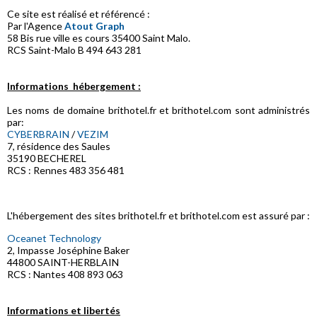
Ce site est réalisé et référencé :
Par l'Agence
Atout Graph
58 Bis rue ville es cours 35400 Saint Malo.
RCS Saint-Malo B 494 643 281
Informations hébergement :
Les noms de domaine brithotel.fr et brithotel.com sont administrés
par:
CYBERBRAIN
/
VEZIM
7, résidence des Saules
35190 BECHEREL
RCS : Rennes 483 356 481
L'hébergement des sites brithotel.fr et brithotel.com est assuré par :
Oceanet Technology
2, Impasse Joséphine Baker
44800 SAINT-HERBLAIN
RCS : Nantes 408 893 063
Informations et libertés